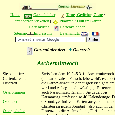
Home
|
Gartenbücher
|
Texte, Gedichte, Zitate
/
Gartenpersönlichkeiten
|
Pflanzen
/
Duft im Garten
/
Gartenküche
|
Gartenkalender
|
Sitemap
...|...
Impressum
...|...
Datenschutz
Gartenkalender:
Osterzeit
Aschermittwoch
Sie sind hier:
Zwischen dem 10.2.-5.3. ist Aschermittwoch
Gartenkalender -
(lat. carne vale = Fleisch, lebe wohl); es ende
Osterzeit
die Karnevalszeit, in der ausgelassen gefeiert
wird und es beginnt die 40-tägige Fastenzeit,
Osterbrunnen
auch Passionszeit genannt. Sie dauert bis
Karsamstag, umfasst also 46 Kalendertage. D
Ostereier
6 Sonntage sind vom Fasten ausgenommen, 
Christen an jedem Sonntag - also auch in der
Ostergedichte
Fastenzeit - die Auferstehung Christi feiern; e