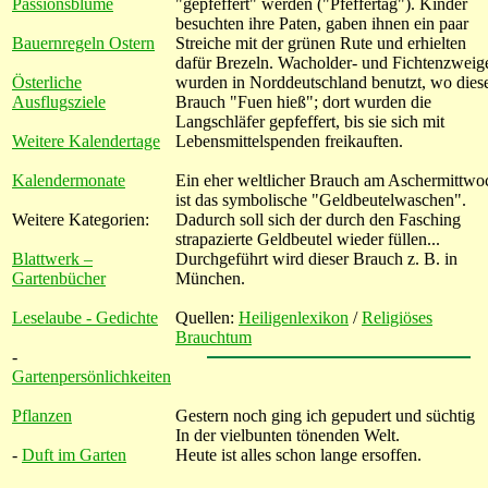
Passionsblume
"gepfeffert" werden ("Pfeffertag"). Kinder
besuchten ihre Paten, gaben ihnen ein paar
Bauernregeln Ostern
Streiche mit der grünen Rute und erhielten
dafür Brezeln. Wacholder- und Fichtenzweig
Österliche
wurden in Norddeutschland benutzt, wo dies
Ausflugsziele
Brauch "Fuen hieß"; dort wurden die
Langschläfer gepfeffert, bis sie sich mit
Weitere Kalendertage
Lebensmittelspenden freikauften.
Kalendermonate
Ein eher weltlicher Brauch am Aschermittwo
ist das symbolische "Geldbeutelwaschen".
Weitere Kategorien:
Dadurch soll sich der durch den Fasching
strapazierte Geldbeutel wieder füllen...
Blattwerk –
Durchgeführt wird dieser Brauch z. B. in
Gartenbücher
München.
Leselaube - Gedichte
Quellen:
Heiligenlexikon
/
Religiöses
Brauchtum
-
Gartenpersönlichkeiten
Pflanzen
Gestern noch ging ich gepudert und süchtig
In der vielbunten tönenden Welt.
-
Duft im Garten
Heute ist alles schon lange ersoffen.