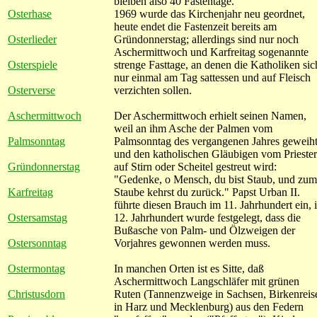
bleiben also 40 Fastentage.
Osterhase
1969 wurde das Kirchenjahr neu geordnet,
heute endet die Fastenzeit bereits am
Osterlieder
Gründonnerstag; allerdings sind nur noch
Aschermittwoch und Karfreitag sogenannte
Osterspiele
strenge Fasttage, an denen die Katholiken sic
nur einmal am Tag sattessen und auf Fleisch
Osterverse
verzichten sollen.
Aschermittwoch
Der Aschermittwoch erhielt seinen Namen,
weil an ihm Asche der Palmen vom
Palmsonntag
Palmsonntag des vergangenen Jahres geweih
und den katholischen Gläubigen vom Priester
Gründonnerstag
auf Stirn oder Scheitel gestreut wird:
"Gedenke, o Mensch, du bist Staub, und zum
Karfreitag
Staube kehrst du zurück." Papst Urban II.
führte diesen Brauch im 11. Jahrhundert ein, 
Ostersamstag
12. Jahrhundert wurde festgelegt, dass die
Bußasche von Palm- und Ölzweigen der
Ostersonntag
Vorjahres gewonnen werden muss.
Ostermontag
In manchen Orten ist es Sitte, daß
Aschermittwoch Langschläfer mit grünen
Christusdorn
Ruten (Tannenzweige in Sachsen, Birkenreis
in Harz und Mecklenburg) aus den Federn