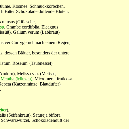
-Blume, Kosmee, Schmuckkörbchen,
h Bitter-Schokolade duftende Blüten.
.
retusus (Giftesche,
ssp
, Crambe cordifolia, Eleagnus
ädesüß), Galium verum (Labkraut)
ensiver Currygeruch nach einem Regen,
s, dessen Blätter, besonders der untere
ulatum 'Roseum' (Taubnessel),
dorn), Melissa ssp. (Melisse,
,
Mentha (Minzen)
, Micromeria fruticosa
epeta (Katzenminze, Blattdufter),
,
iter
),
lis (Seifenkraut), Satureja biflora
he Schwarzwurzel, Schokoladenduft der