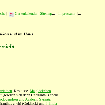
üche
|
Gartenkalender
|
Sitemap
...|...
Impressum
...|...
Balkon und im Haus
ersicht
zinthen
, Krokusse,
Maiglöckchen
,
u gesellen sich dann Cheiranthus cheiri
ododendron und Azaleen
,
Syringa
eiranthus cheiri (Goldlack) und
Primula