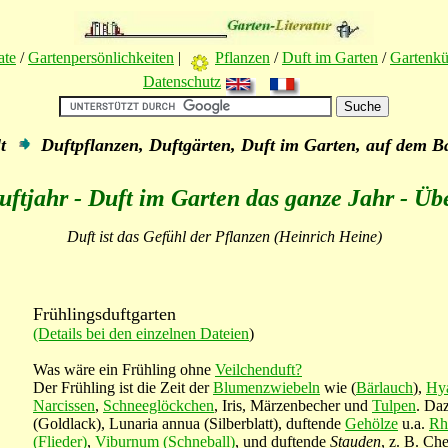
ate
/
Gartenpersönlichkeiten
|
Pflanzen
/
Duft im Garten
/
Gartenk
Datenschutz
lt
Duftpflanzen, Duftgärten, Duft im Garten, auf dem 
ftjahr - Duft im Garten das ganze Jahr - Üb
Duft ist das Gefühl der Pflanzen (Heinrich Heine)
Frühlingsduftgarten
(Details bei den einzelnen Dateien
)
Was wäre ein Frühling ohne
Veilchenduft?
Der Frühling ist die Zeit der
Blumenzwiebeln
wie (
Bärlauch
),
Hya
Narcissen
,
Schneeglöckchen
, Iris, Märzenbecher und
Tulpen
. Daz
(Goldlack), Lunaria annua (Silberblatt), duftende
Gehölze
u.a.
Rh
(Flieder)
,
Viburnum (Schneball)
, und duftende
Stauden
, z. B. Ch