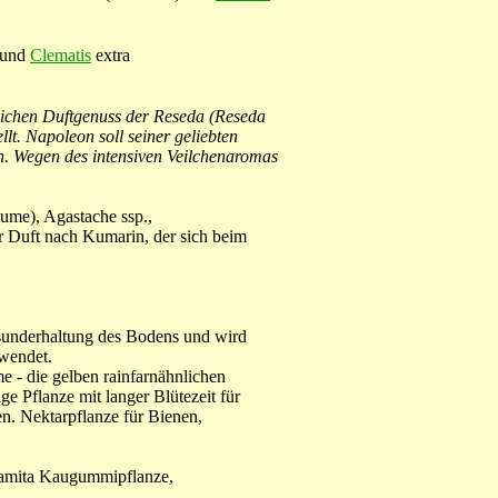
und
Clematis
extra
chen Duftgenuss der Reseda (Reseda
llt. Napoleon soll seiner geliebten
n. Wegen des intensiven Veilchenaromas
lume), Agastache ssp.,
 Duft nach Kumarin, der sich beim
esunderhaltung des Bodens und wird
rwendet.
- die gelben rainfarnähnlichen
 Pflanze mit langer Blütezeit für
n. Nektarpflanze für Bienen,
samita Kaugummipflanze,