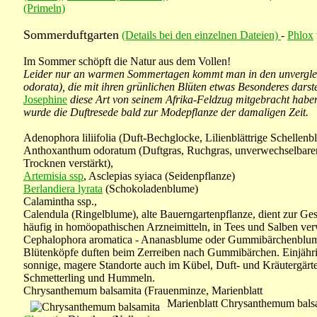
(Primeln)
Sommerduftgarten
(Details bei den einzelnen Dateien)
-
Phlox
Im Sommer schöpft die Natur aus dem Vollen!
Leider nur an warmen Sommertagen kommt man in den unverglei
odorata), die mit ihren grünlichen Blüten etwas Besonderes darste
Josephine
diese Art von seinem Afrika-Feldzug mitgebracht habe
wurde die Duftresede bald zur Modepflanze der damaligen Zeit.
Adenophora liliifolia (Duft-Bechglocke, Lilienblättrige Schellenb
Anthoxanthum odoratum (Duftgras, Ruchgras, unverwechselbarer
Trocknen verstärkt),
Artemisia ssp
, Asclepias syiaca (Seidenpflanze)
Berlandiera lyrata
(Schokoladenblume)
Calamintha ssp.,
Calendula (Ringelblume), alte Bauerngartenpflanze, dient zur G
häufig in homöopathischen Arzneimitteln, in Tees und Salben ve
Cephalophora aromatica - Ananasblume oder Gummibärchenblume 
Blütenköpfe duften beim Zerreiben nach Gummibärchen. Einjährige
sonnige, magere Standorte auch im Kübel, Duft- und Kräutergärte
Schmetterling und Hummeln.
Chrysanthemum balsamita (Frauenminze, Marienblatt
Marienblatt Chrysanthemum bal