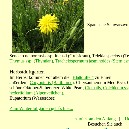
Spanische Schwarzwurz
Senecio nemorensis ssp. fuchsii (Greiskraut), Telekia speciosa (T
Thymus ssp. (Thymian)
,
Trachelospermum jasminoides (Sternjas
Herbstduftgarten
Im Herbst kommen vor allem die "
Blattdufter"
zu Ehren.
außerdem:
Caryopteris (Bartblume)
, Chrysanthemum Meo Kyo, Cim
schöne Oktober-Silberkerze White Pearl,
Clematis
,
Colchicum ss
hederifolium (Alpenveilchen)
,
Eupatorium (Wasserdost)
Zum Winterduftgarten geht`s hier...
zurück an den Anfang
...|...
H
Besuchen Sie auch: