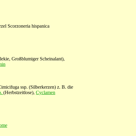
el Scorzoneria hispanica
elekie, Großblumiger Scheinalant),
min
icifuga ssp. (Silberkerzen) z. B. die
p.
(Herbstzeitlose),
Cyclamen
ome