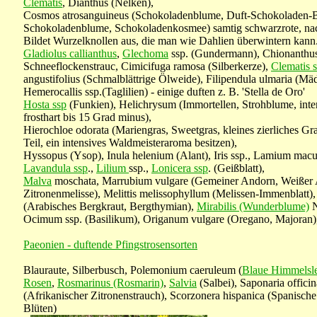
Clematis
, Dianthus (Nelken),
Cosmos atrosanguineus (Schokoladenblume, Duft-Schokoladen
Schokoladenblume, Schokoladenkosmee) samtig schwarzrote, nac
Bildet Wurzelknollen aus, die man wie Dahlien überwintern kann
Gladiolus callianthus
,
Glechoma
ssp. (Gundermann), Chionanthus 
Schneeflockenstrauc, Cimicifuga ramosa (Silberkerze),
Clematis 
angustifolius (Schmalblättrige Ölweide), Filipendula ulmaria (M
Hemerocallis ssp.(Taglilien) - einige duften z. B. 'Stella de Oro'
Hosta ssp
(Funkien), Helichrysum (Immortellen, Strohblume, int
frosthart bis 15 Grad minus),
Hierochloe odorata (Mariengras, Sweetgras, kleines zierliches Gra
Teil, ein intensives Waldmeisteraroma besitzen),
Hyssopus (Ysop), Inula helenium (Alant), Iris ssp., Lamium mac
Lavandula ssp
.,
Lilium
ssp.,
Lonicera ssp
. (Geißblatt),
Malva
moschata, Marrubium vulgare (Gemeiner Andorn, Weißer An
Zitronenmelisse), Melittis melissophyllum (Melissen-Immenblatt)
(Arabisches Bergkraut, Bergthymian),
Mirabilis (Wunderblume)
N
Ocimum ssp. (Basilikum), Origanum vulgare (Oregano, Majoran)
Paeonien - duftende Pfingstrosensorten
Blauraute, Silberbusch, Polemonium caeruleum (
Blaue Himmelsle
Rosen
,
Rosmarinus (Rosmarin)
,
Salvia
(Salbei), Saponaria officina
(Afrikanischer Zitronenstrauch), Scorzonera hispanica (Spanisc
Blüten)